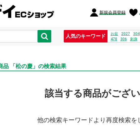
新規会員登録
お盆
2027
304
人気のキーワード
478
306
刺身
商品 「松の慶」の検索結果
該当する商品がござ
他の検索キーワードより再度検索を