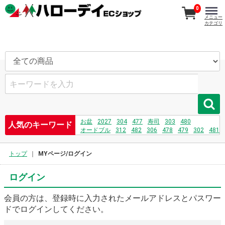
0
メニュー
カテゴリ
お盆
2027
304
477
寿司
303
480
人気のキーワード
オードブル
312
482
306
478
479
302
481
刺身
208
731
232
469
トップ
MYページ/ログイン
ログイン
会員の方は、登録時に入力されたメールアドレスとパスワー
ドでログインしてください。