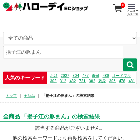
0
メニュー
カテゴリ
お盆
2027
304
477
寿司
480
オードブル
人気のキーワード
303
312
482
731
302
刺身
306
478
481
730
208
232
479
トップ
全商品
「揚子江の豚まん」の検索結果
全商品 「揚子江の豚まん」の検索結果
該当する商品がございません。
他の検索キーワードより再度検索をしてください。