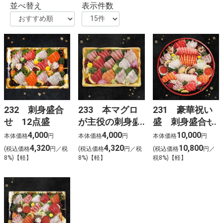
並べ替え
表示件数
232 刺身盛合
233 本マグロ
231 豪華祝い
せ 12点盛
が主役の刺身盛
盛 刺身盛合せ
合せ
4,000
4,000
10,000
本体価格
円
本体価格
円
本体価格
円
4,320
4,320
10,800
(税込価格
円／税
(税込価格
円／税
(税込価格
円／
8%)【軽】
8%)【軽】
税8%)【軽】