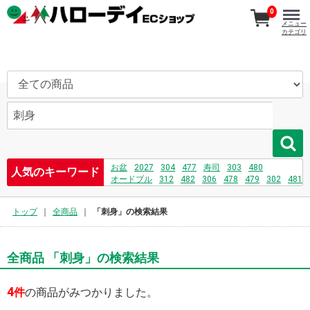
0
メニュー
カテゴリ
お盆
2027
304
477
寿司
303
480
人気のキーワード
オードブル
312
482
306
478
479
302
481
刺身
208
731
232
469
トップ
全商品
「刺身」の検索結果
全商品 「刺身」の検索結果
4
件
の商品がみつかりました。