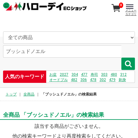
0
メニュー
カテゴリ
お盆
2027
304
477
寿司
303
480
312
人気のキーワード
オードブル
482
306
478
302
479
刺身
481
208
731
232
469
トップ
全商品
「ブッシュドノエル」の検索結果
全商品 「ブッシュドノエル」の検索結果
該当する商品がございません。
他の検索キーワードより再度検索をしてください。