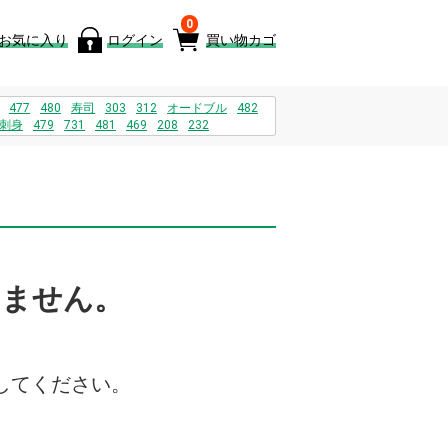
0
お気に入り
ログイン
買い物カゴ
477
480
寿司
303
312
オードブル
482
刺身
479
731
481
469
208
232
いません。
してください。