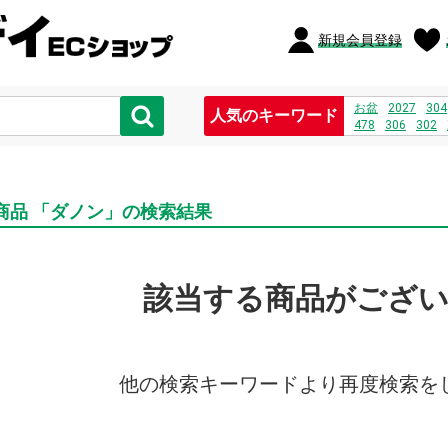
新規会員登録
お盆
2027
304
人気のキーワード
478
306
302
商品 「ダノン」の検索結果
該当する商品がござ
他の検索キーワードより再度検索を