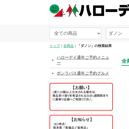
トップ
全商品
「ダノン」の検索結果
ハローデイ通年ご予約メニュ
全
ー
ボンラパス通年ご予約グルメ