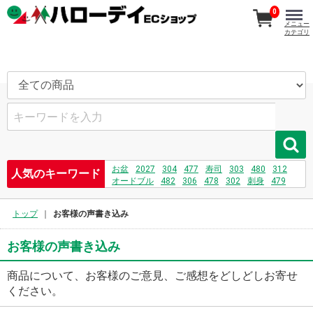
0
メニュー
カテゴリ
お盆
2027
304
477
寿司
303
480
312
人気のキーワード
オードブル
482
306
478
302
刺身
479
481
731
208
232
730
トップ
お客様の声書き込み
お客様の声書き込み
商品について、お客様のご意見、ご感想をどしどしお寄せ
ください。